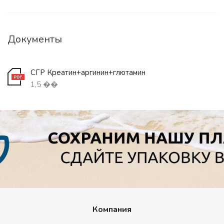
Документы
СГР Креатин+аргинин+глютамин
1,5 ��
Компания