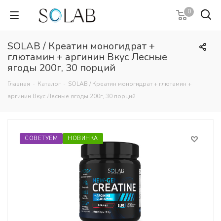
0
SOLAB / Креатин моногидрат +
глютамин + аргинин Вкус Лесные
ягоды 200г, 30 порций
Главная
-
Каталог
-
SOLAB / Креатин моногидрат + глютамин +
аргинин Вкус Лесные ягоды 200г, 30 порций
СОВЕТУЕМ
НОВИНКА