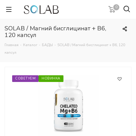
0
SOLAB / Магний бисглицинат + В6,
120 капсул
Главная
-
Каталог
-
БАДЫ
-
SOLAB / Магний бисглицинат + В6, 120
капсул
СОВЕТУЕМ
НОВИНКА