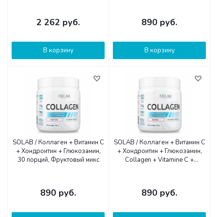
микс, Цитрусовый микс,180 г.
2 262
руб.
890
руб.
В корзину
В корзину
SOLAB / Коллаген + Витамин С
SOLAB / Коллаген + Витамин С
+ Хондроитин + Глюкозамин,
+ Хондроитин + Глюкозамин,
30 порций, Фруктовый микс
Collagen + Vitamine C +
Chondroitin + Glucozamine, 30
порций, 180гр. Ягодный микс
890
руб.
890
руб.