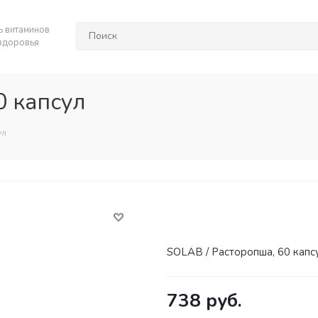
 витаминов
 здоровья
0 капсул
ул
SOLAB / Расторопша, 60 капс
738
руб.