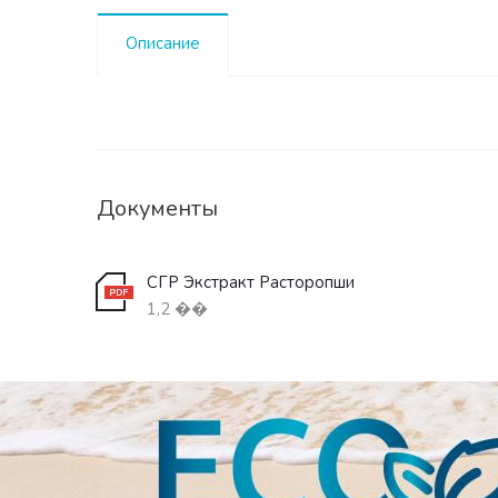
Описание
Документы
СГР Экстракт Расторопши
1,2 ��