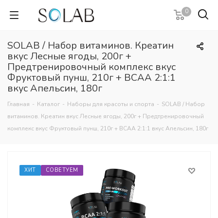
0
SOLAB / Набор витаминов. Креатин
вкус Лесные ягоды, 200г +
Предтренировочный комплекс вкус
Фруктовый пунш, 210г + ВСАА 2:1:1
вкус Апельсин, 180г
Главная
-
Каталог
-
Наборы для красоты и спорта
-
SOLAB / Набор
витаминов. Креатин вкус Лесные ягоды, 200г + Предтренировочный
комплекс вкус Фруктовый пунш, 210г + ВСАА 2:1:1 вкус Апельсин, 180г
ХИТ
СОВЕТУЕМ