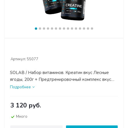
Артикул:
55077
SOLAB / Набор витаминов. Креатин вкус Лесные
ягоды, 200г + Предтренировочный комплекс вкус
Фруктовый пунш, 210г + ВСАА 2:1:1 вкус Апельсин,
Подробнее
180г
3 120
руб.
Много