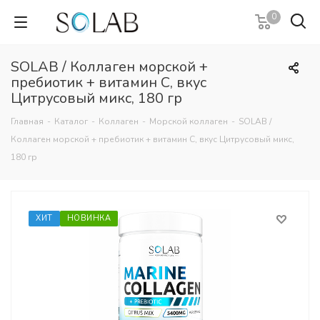
0
SOLAB / Коллаген морской +
пребиотик + витамин С, вкус
Цитрусовый микс, 180 гр
Главная
-
Каталог
-
Коллаген
-
Морской коллаген
-
SOLAB /
Коллаген морской + пребиотик + витамин С, вкус Цитрусовый микс,
180 гр
ХИТ
НОВИНКА